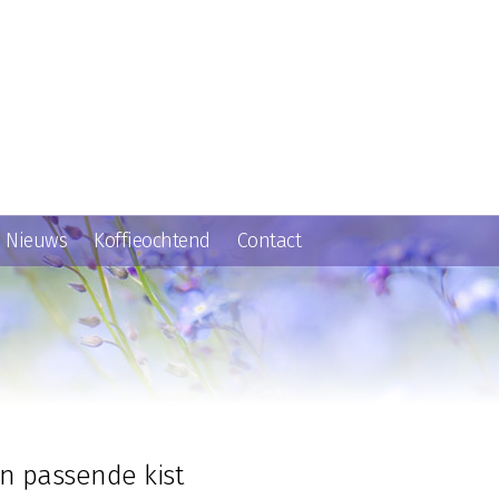
Nieuws
Koffieochtend
Contact
n passende kist