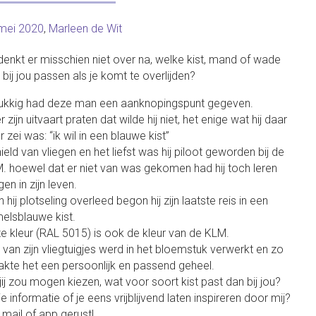
mei 2020
,
Marleen de Wit
denkt er misschien niet over na, welke kist, mand of wade
 bij jou passen als je komt te overlijden?
ukkig had deze man een aanknopingspunt gegeven.
 zijn uitvaart praten dat wilde hij niet, het enige wat hij daar
 zei was: “ik wil in een blauwe kist”
hield van vliegen en het liefst was hij piloot geworden bij de
. hoewel dat er niet van was gekomen had hij toch leren
gen in zijn leven.
 hij plotseling overleed begon hij zijn laatste reis in een
elsblauwe kist.
e kleur (RAL 5015) is ook de kleur van de KLM.
 van zijn vliegtuigjes werd in het bloemstuk verwerkt en zo
kte het een persoonlijk en passend geheel.
 jij zou mogen kiezen, wat voor soort kist past dan bij jou?
je informatie of je eens vrijblijvend laten inspireren door mij?
, mail of app gerust!