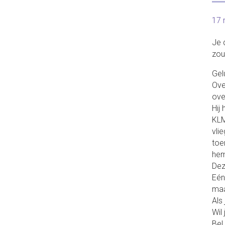
17 
Je 
zou
Gel
Over
over
Hij 
KLM
vlie
toen
hem
Dez
Eén
maa
Als
Wil 
Bel