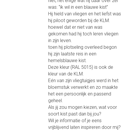
niet, het enige wat hij daar over zei
was: “ik wil in een blauwe kist”
Hij hield van vliegen en het liefst was
hij piloot geworden bij de KLM.
hoewel dat er niet van was
gekomen had hij toch leren vliegen
in zijn leven.
toen hij plotseling overleed begon
hij zijn laatste reis in een
hemelsblauwe kist.
Deze kleur (RAL 5015) is ook de
kleur van de KLM.
Eén van zijn vliegtuigjes werd in het
bloemstuk verwerkt en zo maakte
het een persoonlijk en passend
geheel.
Als jij zou mogen kiezen, wat voor
soort kist past dan bij jou?
Wil je informatie of je eens
vrijblijvend laten inspireren door mij?