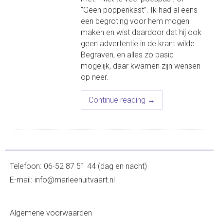
“Geen poppenkast”. Ik had al eens
een begroting voor hem mogen
maken en wist daardoor dat hij ook
geen advertentie in de krant wilde.
Begraven, en alles zo basic
mogelijk, daar kwamen zijn wensen
op neer.
“De
Continue reading
→
uitvaart
van
mijn
vader”
Telefoon:
06-52 87 51 44 (dag en nacht)
E-mail:
info@marleenuitvaart.nl
Algemene voorwaarden