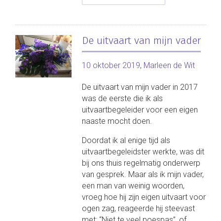
het
leven,
praat
De uitvaart van mijn vader
over
de
dood”
10 oktober 2019
,
Marleen de Wit
De uitvaart van mijn vader in 2017
was de eerste die ik als
uitvaartbegeleider voor een eigen
naaste mocht doen.
Doordat ik al enige tijd als
uitvaartbegeleidster werkte, was dit
bij ons thuis regelmatig onderwerp
van gesprek. Maar als ik mijn vader,
een man van weinig woorden,
vroeg hoe hij zijn eigen uitvaart voor
ogen zag, reageerde hij steevast
met: “Niet te veel poespas”, of