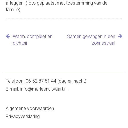
afleggen. (foto geplaatst met toestemming van de
familie)
Bericht
Warm, compleet en
Samen gevangen in een
navigatie
dichtbij
zonnestraal
Telefoon:
06-52 87 51 44 (dag en nacht)
E-mail:
info@marleenuitvaart.nl
Algemene voorwaarden
Privacyverklaring